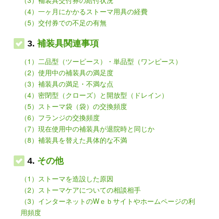
（3）補装具交付券の給付状況
（4）一ヶ月にかかるストーマ用具の経費
（5）交付券での不足の有無
3.
補装具関連事項
（1）二品型（ツーピース）・単品型（ワンピース）
（2）使用中の補装具の満足度
（3）補装具の満足・不満な点
（4）密閉型（クローズ）と開放型（ドレイン）
（5）ストーマ袋（袋）の交換頻度
（6）フランジの交換頻度
（7）現在使用中の補装具が退院時と同じか
（8）補装具を替えた具体的な不満
4.
その他
（1）ストーマを造設した原因
（2）ストーマケアについての相談相手
（3）インターネットのWｅｂサイトやホームページの利
用頻度