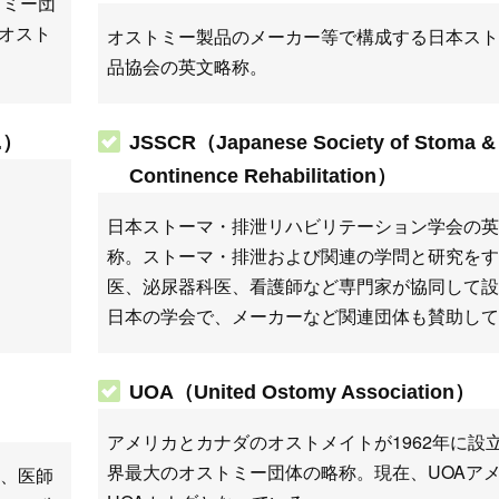
トミー団
本オスト
オストミー製品のメーカー等で構成する日本スト
品協会の英文略称。
.）
JSSCR（Japanese Society of Stoma &
Continence Rehabilitation）
日本ストーマ・排泄リハビリテーション学会の英
称。ストーマ・排泄および関連の学問と研究をす
医、泌尿器科医、看護師など専門家が協同して設
日本の学会で、メーカーなど関連団体も賛助して
UOA（United Ostomy Association）
）
アメリカとカナダのオストメイトが1962年に設
界最大のオストミー団体の略称。現在、UOAア
、医師