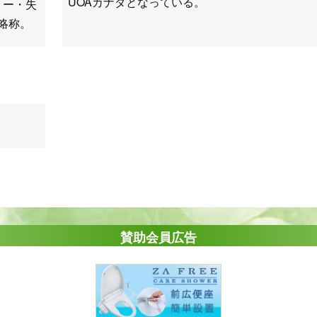
UOAカナダとなっている。
ミー・失
略称。
賛助会員広告