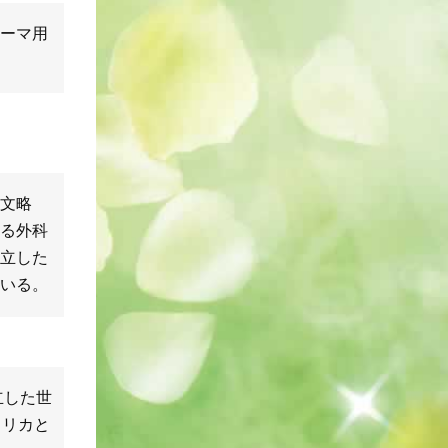
ーマ用
文略
る外科
立した
いる。
立した世
メリカと